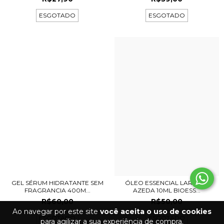
ESGOTADO
ESGOTADO
GEL SÉRUM HIDRATANTE SEM
ÓLEO ESSENCIAL LARANJA
FRAGRANCIA 400M...
AZEDA 10ML BIOESS...
R$60,00
R$50,00
Ao navegar por este site
você aceita o uso de cookies
ESGOTADO
ESGOTADO
para agilizar a sua experiência de compra.