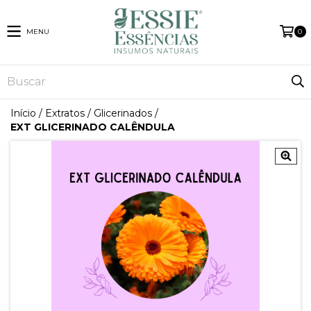
MENU
0
Início
/
Extratos
/
Glicerinados
/
EXT GLICERINADO CALÊNDULA