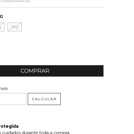
0G
g
1Kg
 CEP:
ALTERAR CEP
nvio
CALCULAR
rotegida
 cuidados durante toda a compra.