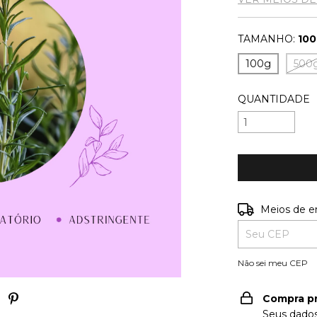
TAMANHO:
10
100g
500
QUANTIDADE
Entregas para o
Meios de e
Não sei meu CEP
Compra p
Seus dados