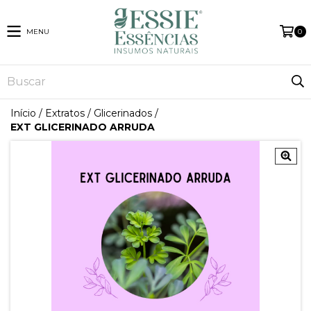
MENU
0
Início
/
Extratos
/
Glicerinados
/
EXT GLICERINADO ARRUDA